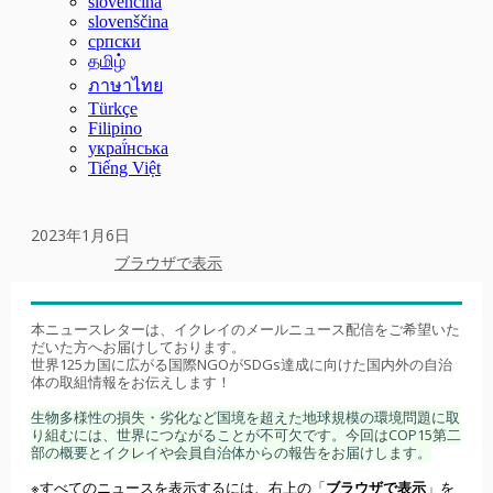
slovenčina
slovenščina
српски
தமிழ்
ภาษาไทย
Türkçe
Filipino
украї́нська
Tiếng Việt
2023年1月6日
ブラウザで表示
本ニュースレターは、イクレイのメールニュース配信をご希望いた
だいた方へお届けしております。
世界125カ国に広がる国際NGOがSDGs達成に向けた国内外の自治
体の取組情報をお伝えします！
生物多様性の損失・劣化など国境を超えた地球規模の環境問題に取
り組むには、世界につながることが不可欠です。今回はCOP15第二
部の概要とイクレイや会員自治体からの報告をお届けします。
※すべてのニュースを表示するには、右上の「
ブラウザで表示
」を