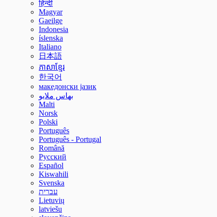
हिन्दी
Magyar
Gaeilge
Indonesia
íslenska
Italiano
日本語
ភាសាខ្មែរ
한국어
македонски јазик
بهاس ملايو
Malti
Norsk
Polski
Português
Português - Portugal
Română
Русский
Español
Kiswahili
Svenska
עברית
Lietuvių
latviešu