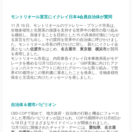
モントリオール宣言にイクレイ日本4会員自治体が賛同
11 月 16 日、モントリオールのヴァレリー・プランテ市長は、
生物多様性と生態系の保護を支持する世界中の都市の取り組み
を継続し、加速することを目的とした15 の具体的行動につなが
る宣言を打ち出し、その賛同を世界中の自治体に呼びかけまし
た。モントリオール市長の呼びかけに対し、新たにイクレイ会
員となった
佐渡市
をはじめ、
名古屋市
、
東京都
、
横浜市
が賛同
を表明しました。
モントリオール市長は、内田東吾イクレイ日本事務局長がモデ
レータを務める12月12日のセッション「GBF実施に向けたアク
ションのスケールアウトに向けたグローバルな取り組み」で世
界47の都市がこの誓約書に署名したことを発表し、生物多様性
保全と主流化に向けたメッセージを発しました。
自治体＆都市パビリオン
CBD-COPで初めて、地方政府・自治体の行動と機会にフォーカ
スした専用のパビリオンが設けられ、COP15期間中の12月8日か
ら18 日までさまざまなサイドイベントが開催されました。
12月13日に開催されたチャイナ・デー には、
愛知県
、
名古屋