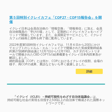
第５回特別イクレイカフェ「COP27・COP15報告会」を開
催
イクレイ日本は会員自治体の「情報交換」「情報発信」に加え、会員
自治体職員の「学びの場」として、定期的にイクレイカフェをハイブ
リッドで開催しています。また、会員限定サービスとして、イクレイ
カフェの録画と資料を終了後に配布しています。
2022年度第5回特別イクレイカフェでは、11月６日から20日にかけ
てエジプトのシャルム・エル・シェイクで開催された気候変動枠組条
約第27回締約国会議と12月7日から12月19日、カナダのモントリオ
ールで開催されたCBD-COP15の結果概要をイクレイ日本内田東吾が
解説しました。
締約国会議（COP）とは何か、COPにおけるイクレイの役割、会場の
様子、両COPの成果、裏話などをいち早く披露しました。
詳細
「イクレイ（ICLEI）－持続可能性をめざす自治体協議会」
は、
持続可能な社会の実現を目指す2,500以上の自治体で構成された国際ネッ
トワークです。