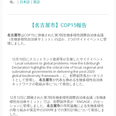
地」｜
日本語
｜
英語
【名古屋市】COP15報告
名古屋市
はCOP15に併催された第7回生物多様性国際自治体会議
（生物多様性自治体サミット）のほか、2つのサイドイベントに登
壇しました。
12月10日にスコットランド政府等が主催したサイドイベント
「Local solutions to global problems: How the Edinburgh
Declaration highlights the critical role of local, regional and
subnational governments in delivering the post-2020
global biodiversity framework.」に、杉野副市長がパネリス
トとして登壇し、
名古屋市
が代表を務める生物多様性自治体
ネットワークの取組み等について発信しました。
12月12日に開催された第7回生物多様性国際自治体会議（生物多
様性自治体サミット）では、杉野副市長が「ENGAGE」のセッ
ションに登壇しました。
名古屋市
の市民協働による生物多様性
の取り組みや策定中の2030年までの実行計画について発信しま
した。