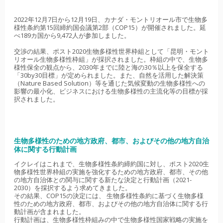
2022年12月7日から12月19日、カナダ・モントリオール市で生物多
様性条約第15回締約国会議第2部（COP15）が開催されました。延
べ189カ国から9,472人が参加しました。
交渉の結果、ポスト2020生物多様性世界枠組として「昆明・モント
リオール生物多様性枠組」が採択されました。枠組の中で、生物多
様性保全の観点から、2030年までに陸と海の30％以上を保全する
「30by30目標」が定められました。また、自然を活用した解決策
（Nature Based Solution）等を通じた気候変動の生物多様性への
影響の最小化、ビジネスにおける生物多様性の主流化等の目標が採
択されました。
生物多様性のための地方政府、都市、およびその他の地方自治
体に関する行動計画
イクレイはこれまで、生物多様性条約締約国に対し、ポスト2020生
物多様性世界枠組の実施を強化するための地方政府、都市、その他
の地方自治体との関与に関する新たな決定と行動計画（2021-
2030）を採択するよう求めてきました。
その結果、COP15の決定には、 生物多様性条約に基づく生物多様
性のための地方政府、都市、およびその他の地方自治体に関する行
動計画が含まれました。
行動計画は、生物多様性枠組みの中で生物多様性国家戦略の実施を