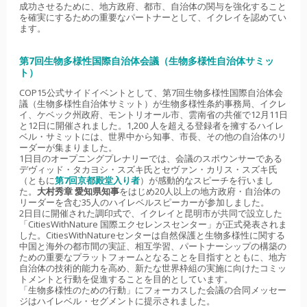
成功させるために、地方政府、都市、自治体の関与を強化すること
を確実にするための重要なパートナーとして、イクレイを認めてい
ます。
第7回生物多様性国際自治体会議（生物多様性自治体サミッ
ト）
COP15公式サイドイベントとして、第7回生物多様性国際自治体会
議（生物多様性自治体サミット）が生物多様性条約事務局、イクレ
イ、ケベック州政府、モントリオール市、雲南省の共催で12月11日
と12日に開催されました。1,200 人を超える登録者を擁するハイレ
ベル・サミットには、世界中から知事、市長、その他の自治体のリ
ーダーが集まりました。
1日目のオープニングプレナリーでは、会議のスポウンサーである
デヴィッド・タカヨシ・スズキ氏とセヴァン・カリス・スズキ氏
（ともに
第7回京都殿堂入り者
）が感動的なスピーチを行いまし
た。
大村秀章 愛知県知事
をはじめ20人以上の地方政府・自治体の
リーダーを含む35人のハイレベルスピーカーが参加しました。
2日目に開催された調印式で、イクレイと昆明市が共同で設立した
「CitiesWithNature 国際エクセレンスセンター」が正式発表されま
した。CitiesWithNatureセンターは自然保護と生物多様性に関する
中国と海外の都市間の実証、相互学習、パートナーシップの構築の
ための重要なプラットフォームとなることを目指すとともに、地方
自治体の技術的能力を高め、新たな世界枠組の実施に向けたコミッ
トメントと行動を促進することを目的としています。
「生物多様性のための行動」にフォーカスした会議の合同メッセー
ジはハイレベル・セグメントに提示されました。