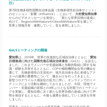
日）
第7回生物多様性国際自治体会議（生物多様性自治体サミット）
のセッション「影響（Influence）」において、
大村愛知県知事
からのビデオメッセージを発信し、「新たな世界目標の達成に
向けて、RegionsWithNatureやCitiesWithNature等を通じて、
世界と情報共有・連携していく」旨を表明しました。
GoLSミーティングの開催
愛知県
は、2016年、世界の先進的な広域自治体とともに「
愛知
目標達成に向けた国際先進広域自治体連合
（GoLS）」を設立し
ました。これまでメンバーや支援組織と先駆的取組に関する知
識・経験を共有するとともに、COPや補助機関会合等の機会を
通じて、生物多様性の主流化や、地方自治体を含む多様なアク
ターの連携の重要性について、働きかけを行ってきました。
新型コロナウイルス感染症の拡大に伴い、オンラインでのミー
ティングにより活動を継続しておりましたが、今回、現地でメ
ンバー・支援組織の皆様との4年ぶりとなる対面でのミーティン
グを実施し、愛知目標に次ぐ新たな世界目標の達成に向けて声
明を発信するとともに、今後も連携を強化していく決意を共有
しました。
写真左：GoLSメンバーとの意見交換（2022年12月13日 於：