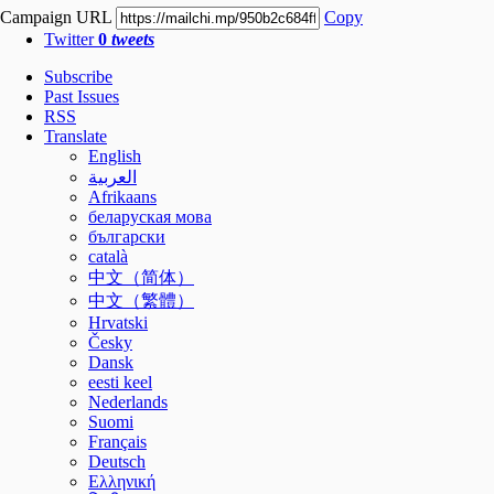
Campaign URL
Copy
Twitter
0
tweets
Subscribe
Past Issues
RSS
Translate
English
العربية
Afrikaans
беларуская мова
български
català
中文（简体）
中文（繁體）
Hrvatski
Česky
Dansk
eesti keel
Nederlands
Suomi
Français
Deutsch
Ελληνική