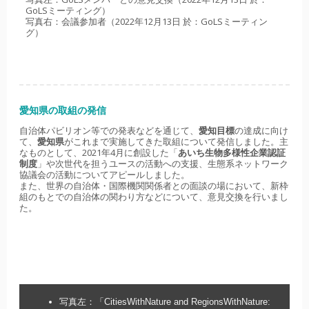
GoLSミーティング）
写真右：会議参加者（2022年12月13日 於：GoLSミーティン
グ）
愛知県の取組の発信
自治体パビリオン等での発表などを通じて、
愛知目標
の達成に向け
て、
愛知県
がこれまで実施してきた取組について発信しました。主
なものとして、2021年4月に創設した「
あいち生物多様性企業認証
制度
」や次世代を担うユースの活動への支援、生態系ネットワーク
協議会の活動についてアピールしました。
また、世界の自治体・国際機関関係者との面談の場において、新枠
組のもとでの自治体の関わり方などについて、意見交換を行いまし
た。
写真左：「CitiesWithNature and RegionsWithNature: