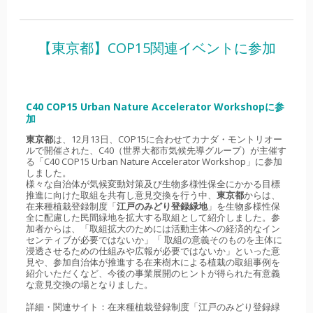
【東京都】COP15関連イベントに参加
C40 COP15 Urban Nature Accelerator Workshopに参
加
東京都
は、12月13日、COP15に合わせてカナダ・モントリオー
ルで開催された、C40（世界大都市気候先導グループ）が主催す
る「C40 COP15 Urban Nature Accelerator Workshop」に参加
しました。
様々な自治体が気候変動対策及び生物多様性保全にかかる目標
推進に向けた取組を共有し意見交換を行う中、
東京都
からは、
在来種植栽登録制度「
江戸のみどり登録緑地
」を生物多様性保
全に配慮した民間緑地を拡大する取組として紹介しました。参
加者からは、「取組拡大のためには活動主体への経済的なイン
センティブが必要ではないか」「 取組の意義そのものを主体に
浸透させるための仕組みや広報が必要ではないか」といった意
見や、参加自治体が推進する在来樹木による植栽の取組事例を
紹介いただくなど、今後の事業展開のヒントが得られた有意義
な意見交換の場となりました。
詳細・関連サイト：在来種植栽登録制度「江戸のみどり登録緑