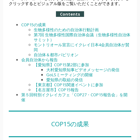
クリックするとビジュアル版をご覧いただくことができます。
Contents
COP15の成果
生物多様性のための自治体行動計画
第7回 生物多様性国際自治体会議（生物多様性自治体
サミット）
モントリオール宣言にイクレイ日本4会員自治体が賛
同
自治体＆都市パビリオン
会員自治体から報告
【愛知県】COP15第2部に参加
大村愛知県知事ビデオメッセージの発信
GoLSミーティングの開催
愛知県の取組の発信
【東京都】COP15関連イベントに参加
【名古屋市】COP15報告
第５回特別イクレイカフェ「COP27・COP15報告会」を開
催
COP15の成果