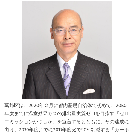
Mexico, Central America and Caribbean
Secretariat
Southeast Asia Secretariat
South America Secretariat
USA Office
葛飾区は、2020年２月に都内基礎自治体で初めて、2050
年度までに温室効果ガスの排出量実質ゼロを目指す「ゼロ
エミッションかつしか」を宣言するとともに、その達成に
向け、2030年度までに2013年度比で50%削減する「カーボ