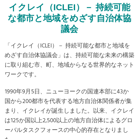
イクレイ（ICLEI）－ 持続可能
Mexico, Central America and Caribbean
な都市と地域をめざす自治体協
Secretariat
議会
Southeast Asia Secretariat
「イクレイ（ICLEI）－ 持続可能な都市と地域を
めざす自治体協議会」は、持続可能な未来の構築
South America Secretariat
に取り組む市、町、地域からなる世界的なネット
ワークです。
USA Office
1990年9月5日、ニューヨークの国連本部に43か
国から200都市を代表する地方自治体関係者が集
まり、イクレイが誕生しました。以来、イクレイ
は125か国以上2,500以上の地方自治体によるグロ
ーバルタスクフォースの中心的存在となりまし