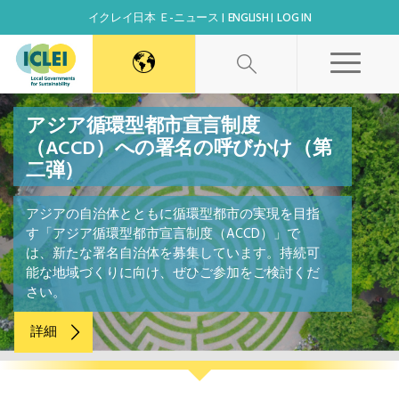
イクレイ日本 Ｅ-ニュース
ENGLISH
LOG IN
World Secretariat
アジア循環型都市宣言制度
（ACCD）への署名の呼びかけ（第
二弾）
Africa Secretariat
アジアの自治体とともに循環型都市の実現を目指
Canada Office
す「アジア循環型都市宣言制度（ACCD）」で
は、新たな署名自治体を募集しています。持続可
能な地域づくりに向け、ぜひご参加をご検討くだ
East Asia Secretariat
さい。
Korea Office
詳細
Kaohsiung Capacity Center