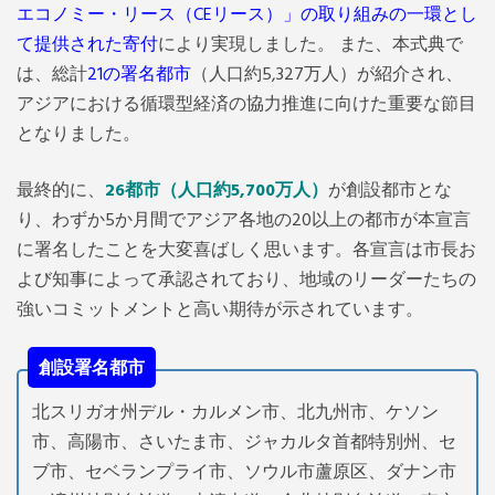
エコノミー・リース（CEリース）」の取り組みの一環とし
て提供された寄付
により実現しました。
また、本式典で
は、総計
21の署名都市
（人口約5,327万人）が紹介され、
アジアにおける循環型経済の協力推進に向けた重要な節目
となりました。
最終的に、
26都市（人口約5,700万人）
が創設都市とな
り、わずか5か月間でアジア各地の20以上の都市が本宣言
に署名したことを大変喜ばしく思います。各宣言は市長お
よび知事によって承認されており、地域のリーダーたちの
強いコミットメントと高い期待が示されています。
創設署名都市
北スリガオ州デル・カルメン市、北九州市、ケソン
市、高陽市、さいたま市、ジャカルタ首都特別州、セ
ブ市、セベランプライ市、ソウル市蘆原区、ダナン市