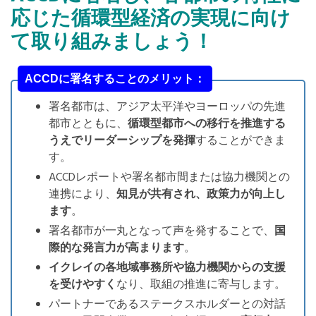
応じた循環型経済の実現に向け
て取り組みましょう！
ACCDに署名することのメリット：
署名都市は、アジア太平洋やヨーロッパの先進
都市とともに、
循環型都市への移行を推進する
うえでリーダーシップを発揮
することができま
す。
ACCDレポートや署名都市間または協力機関との
連携により、
知見が共有され、政策力が向上し
ます
。
署名都市が一丸となって声を発することで、
国
際的な発言力が高まります
。
イクレイの各地域事務所や協力機関からの支援
を受けやすく
なり、取組の推進に寄与します。
パートナーであるステークスホルダーとの対話