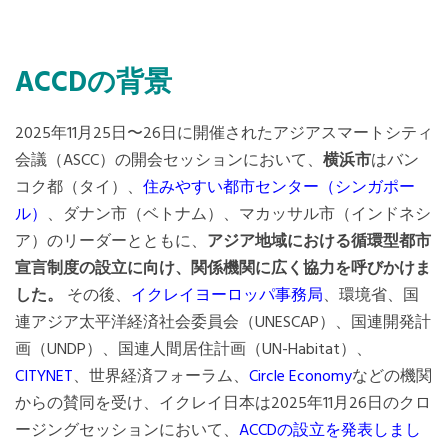
ACCDの背景
2025年11月25日〜26日に開催されたアジアスマートシティ
会議（ASCC）の開会セッションにおいて、
横浜市
はバン
コク都（タイ）、
住みやすい都市センター（シンガポー
ル）
、ダナン市（ベトナム）、マカッサル市（インドネシ
ア）のリーダーとともに、
アジア地域における循環型都市
宣言制度の設立に向け、関係機関に広く協力を呼びかけま
した。
その後、
イクレイヨーロッパ事務局
、環境省、国
連アジア太平洋経済社会委員会（UNESCAP）、国連開発計
画（UNDP）、国連人間居住計画（UN-Habitat）、
CITYNET
、世界経済フォーラム、
Circle Economy
などの機関
からの賛同を受け、イクレイ日本は2025年11月26日のクロ
ージングセッションにおいて、
ACCDの設立を発表しまし