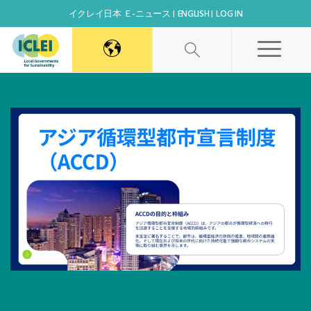
イクレイ日本 Ｅ-ニュース
ENGLISH
LOG IN
World Secretariat
Africa Secretariat
Canada Office
East Asia Secretariat
Korea Office
Kaohsiung Capacity Center