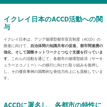
Mexico, Central America and Caribbean
Secretariat
イクレイ日本のACCD活動への関
与
Southeast Asia Secretariat
イクレイ日本は、アジア循環型都市宣言制度（ACCD）の
South America Secretariat
推進に向けて、
自治体間の知識共有の促進、都市間連携の
強化、そして国際ネットワークとつなぐ支援を行っていま
USA Office
す
。これらの活動を通じて、各都市の循環型経済（サーキ
ュラーエコノミー）への移行に向けた取り組みを後押し
し、その優良事例の国際的な発信力向上にも貢献していま
す。
ACCDに署名し、各都市の特性に