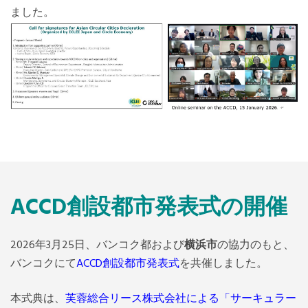
ました。
ACCD創設都市発表式の開催
2026年3月25日、バンコク都および
横浜市
の協力のもと、
バンコクにて
ACCD創設都市発表式
を共催しました。
本式典は、
芙蓉総合リース株式会社による「サーキュラー