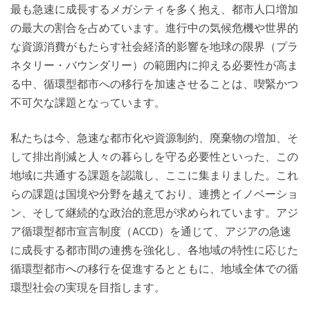
最も急速に成長するメガシティを多く抱え、都市人口増加
の最大の割合を占めています。進行中の気候危機や世界的
な資源消費がもたらす社会経済的影響を地球の限界（プラ
ネタリー・バウンダリー）の範囲内に抑える必要性が高ま
る中、循環型都市への移行を加速させることは、喫緊かつ
不可欠な課題となっています。
私たちは今、急速な都市化や資源制約、廃棄物の増加、そ
して排出削減と人々の暮らしを守る必要性といった、この
地域に共通する課題を認識し、ここに集まりました。これ
らの課題は国境や分野を越えており、連携とイノベーショ
ン、そして継続的な政治的意思が求められています。アジ
ア循環型都市宣言制度（ACCD）を通じて、アジアの急速
に成長する都市間の連携を強化し、各地域の特性に応じた
循環型都市への移行を促進するとともに、地域全体での循
環型社会の実現を目指します。