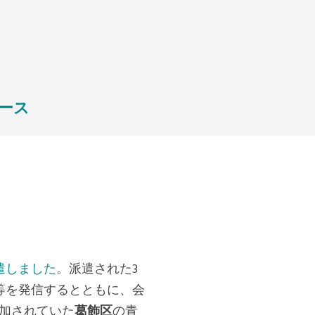
ース
遣しました
。派遣された3
等を発信するとともに、会
参加されていた
葛飾区
の青