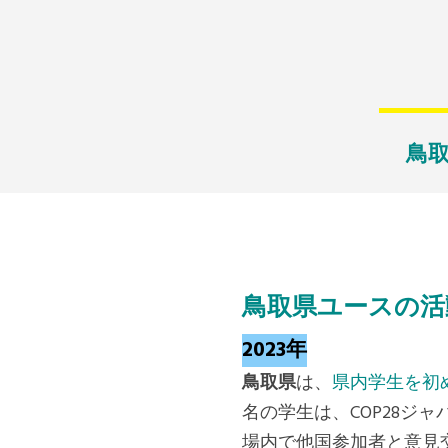
鳥
鳥取県ユースの活
2023年
鳥取県
は、
県内学生を初め
名の学生は、COP28
場内で他国参加者と意見交