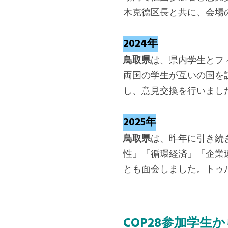
木克德区長と共に、会場
2024年
鳥取県
は、県内学生とフ
両国の学生が互いの国を
し、意見交換を行いまし
2025年
鳥取県
は、昨年に引き続
性」「循環経済」「企業
とも面会しました。トゥ
COP28参加学