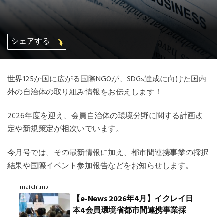
Mexico, Central America and Caribbean
Secretariat
シェアする
Southeast Asia Secretariat
世界125か国に広がる国際NGOが、SDGs達成に向けた国内
South America Secretariat
外の自治体の取り組み情報をお伝えします！
2026年度を迎え、会員自治体の環境分野に関する計画改
USA Office
定や新規策定が相次いでいます。
今月号では、その最新情報に加え、都市間連携事業の採択
結果や国際イベント参加報告などをお知らせします。
mailchi.mp
【e-News 2026年4月】イクレイ日
本4会員環境省都市間連携事業採