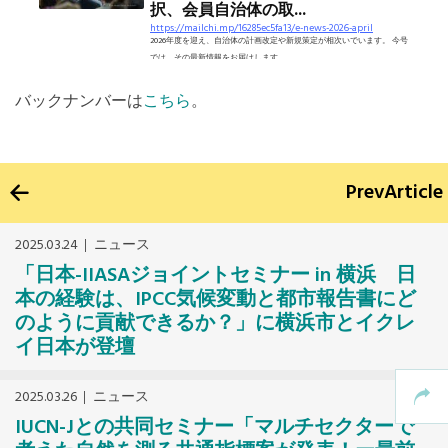
択、会員自治体の取...
https://mailchi.mp/16285ec5fa13/e-news-2026-april
2026年度を迎え、自治体の計画改定や新規策定が相次いでいます。 今号
では、その最新情報をお届けします。
バックナンバーは
こちら
。
Prev
Article
2025.03.24
ニュース
「日本-IIASAジョイントセミナー in 横浜 日
本の経験は、IPCC気候変動と都市報告書にど
のように貢献できるか？」に横浜市とイクレ
イ日本が登壇
2025.03.26
ニュース
IUCN-Jとの共同セミナー「マルチセクターで