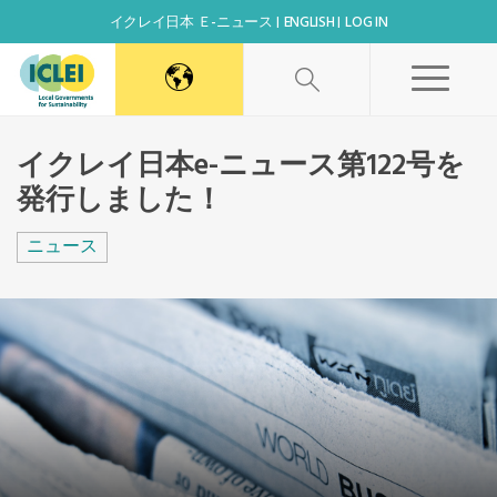
イクレイ日本 Ｅ-ニュース
ENGLISH
LOG IN
World Secretariat
イクレイ日本e-ニュース第122号を
発行しました！
Africa Secretariat
ニュース
Canada Office
East Asia Secretariat
Korea Office
Kaohsiung Capacity Center