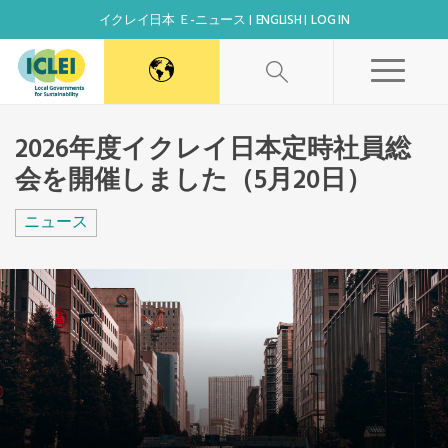
イクレイ日本 Ｅ-ニュース
ENGLISH
LOG IN
World Secretariat
2026年度イクレイ日本定時社員総
会を開催しました（5月20日）
Africa Secretariat
ニュース
Canada Office
East Asia Secretariat
Korea Office
Kaohsiung Capacity Center