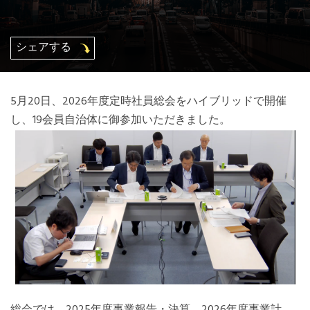
Mexico, Central America and Caribbean
Secretariat
シェアする
Southeast Asia Secretariat
5月20日、2026年度定時社員総会をハイブリッドで開催
し、19会員自治体に御参加いただきました。
South America Secretariat
USA Office
総会では、2025年度事業報告・決算、2026年度事業計