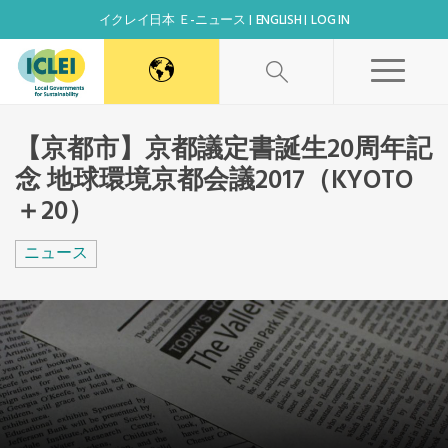
イクレイ日本 Ｅ-ニュース
ENGLISH
LOG IN
World Secretariat
【京都市】京都議定書誕生20周年記
念 地球環境京都会議2017（KYOTO
Africa Secretariat
＋20）
Canada Office
ニュース
East Asia Secretariat
Korea Office
Kaohsiung Capacity Center