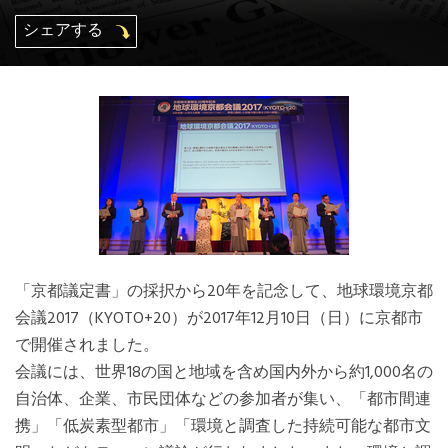
シェアする
Mexico, Central America and Caribbean
Secretariat
Southeast Asia Secretariat
South America Secretariat
USA Office
「京都議定書」の採択から20年を記念して、地球環境京都
会議2017（KYOTO+20）が2017年12月10日（日）に京都市
で開催されました。
会議には、世界18の国と地域を含め国内外から約1,000名の
自治体、企業、市民団体などの参加者が集い、「都市間連
携」「低炭素型都市」「環境と調査した持続可能な都市文