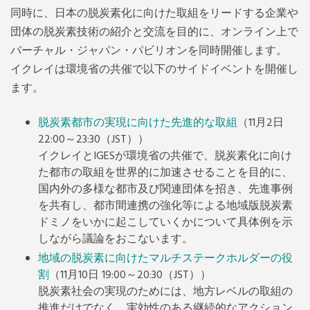
同時に、日本の脱炭素化に向けた取組をリードする企業や
団体の脱炭素技術の紹介と交流を目的に、オンライン上で
バーチャル・ジャパン・パビリオンを同時開催します。
イクレイは環境省の共催で以下のサイドイベントを開催し
ます。
脱炭素都市の実現に向けた先進的な取組
（11月2日
22:00～23:30（JST））
イクレイとIGESが環境省の共催で、脱炭素化に向け
た都市の取組を世界的に加速させることを目的に、
国内外の多様な都市及び関連団体を招き、先進事例
を共有し、都市間連携の強化等による地域版脱炭素
ドミノをいかに起こしていくかについて具体例を示
しながら議論をおこないます。
地域の脱炭素に向けたマルチステークホルダーの役
割
（11月10日 19:00～20:30（JST））
脱炭素社会の実現のためには、地方レベルの取組の
推進だけでなく、実効性のある継続的なアクション