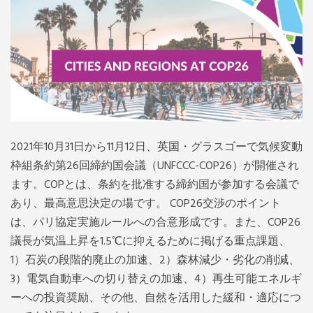
Mexico, Central America and Caribbean
Secretariat
Southeast Asia Secretariat
South America Secretariat
2021年10月31日から11月12日、英国・グラスゴーで気候変動
枠組条約第26回締約国会議（UNFCCC-COP26）が開催され
USA Office
ます。COPとは、条約を批准する締約国が参加する会議で
あり、最高意思決定の場です。
COP26交渉のポイント
は、パリ協定実施ルールへの合意形成です。また、COP26
議長が気温上昇を1.5℃に抑えるために掲げる重点課題、
1）石炭の段階的廃止の加速、2）森林減少・劣化の削減、
3）電気自動車への切り替えの加速、4）再生可能エネルギ
ーへの投資奨励、その他、自然を活用した緩和・適応につ