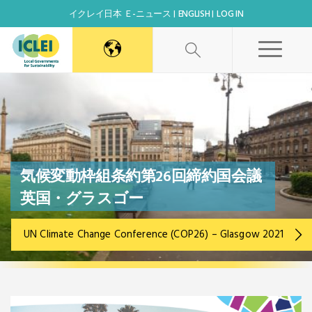
イクレイ日本 Ｅ-ニュース
ENGLISH
LOG IN
World Secretariat
Africa Secretariat
気候変動枠組条約第26回締約国会議
Canada Office
英国・グラスゴー
East Asia Secretariat
UN Climate Change Conference (COP26) – Glasgow 2021
Korea Office
Kaohsiung Capacity Center