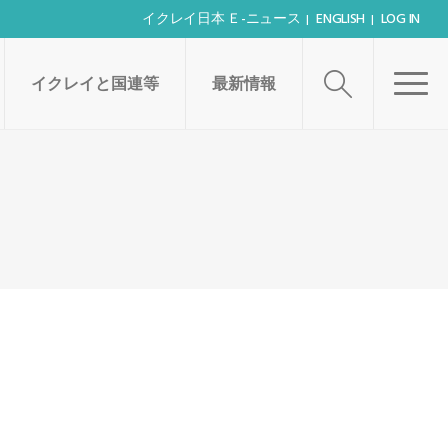
イクレイ日本 Ｅ-ニュース
ENGLISH
LOG IN
イクレイと国連等
最新情報
シェアする