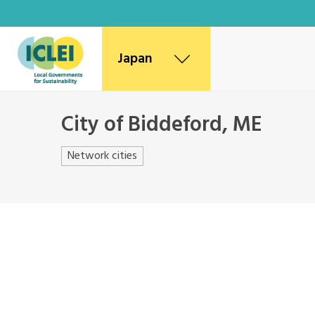
Japan
World Secretariat
City of Biddeford, ME
Africa Secretariat
Canada Office
Network cities
East Asia Secretariat
Korea Office
Kaohsiung Capacity Center
Mexico, Central America and
Caribbean Secretariat
Southeast Asia Secretariat
South America Secretariat