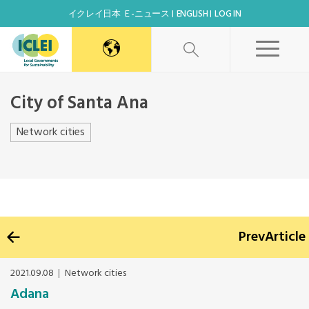
イクレイ日本 Ｅ-ニュース
ENGLISH
LOG IN
World Secretariat
City of Santa Ana
Africa Secretariat
Network cities
シェアする
Canada Office
East Asia Secretariat
Prev
Article
Korea Office
2021.09.08
Network cities
Adana
Kaohsiung Capacity Center