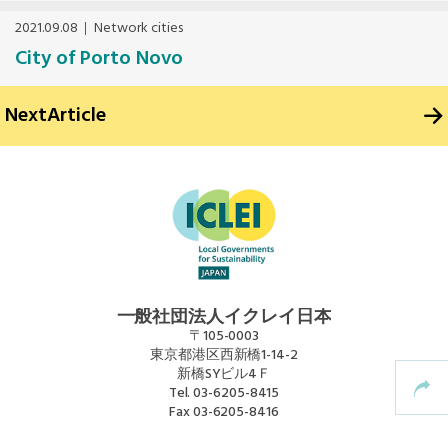
2021.09.08
Network cities
Mexico, Central America and Caribbean
City of Porto Novo
Secretariat
Next
Article
Southeast Asia Secretariat
South America Secretariat
USA Office
一般社団法人イクレイ日本
〒105-0003
東京都港区西新橋1-14-2
新橋SYビル4Ｆ
Tel.
03-6205-8415
Fax
03-6205-8416