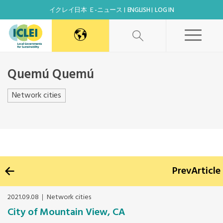
イクレイ日本 Ｅ-ニュース
ENGLISH
LOG IN
World Secretariat
Quemú Quemú
Africa Secretariat
Network cities
シェアする
Canada Office
East Asia Secretariat
Prev
Article
Korea Office
2021.09.08
Network cities
City of Mountain View, CA
Kaohsiung Capacity Center