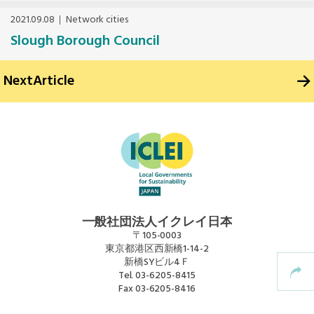
2021.09.08
Network cities
Mexico, Central America and Caribbean
Slough Borough Council
Secretariat
Next
Article
Southeast Asia Secretariat
South America Secretariat
USA Office
一般社団法人イクレイ日本
〒105-0003
東京都港区西新橋1-14-2
新橋SYビル4Ｆ
Tel.
03-6205-8415
Fax
03-6205-8416