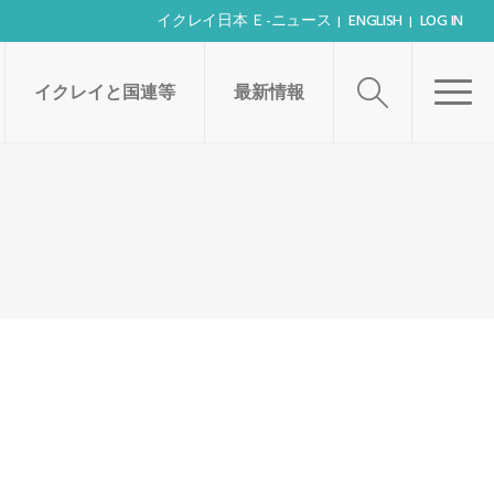
イクレイ日本 Ｅ-ニュース
ENGLISH
LOG IN
イクレイと国連等
最新情報
シェアする