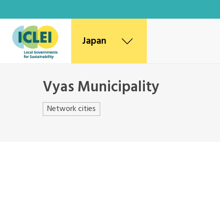
Japan
World Secretariat
Vyas Municipality
Africa Secretariat
Canada Office
Network cities
East Asia Secretariat
Korea Office
Kaohsiung Capacity Center
Mexico, Central America and
Caribbean Secretariat
Southeast Asia Secretariat
South America Secretariat