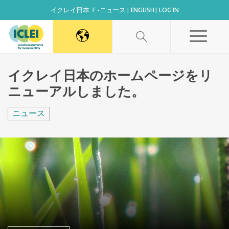
イクレイ日本 Ｅ-ニュース
ENGLISH
LOG IN
World Secretariat
イクレイ日本のホームページをリ
ニューアルしました。
Africa Secretariat
ニュース
Canada Office
East Asia Secretariat
Korea Office
Kaohsiung Capacity Center