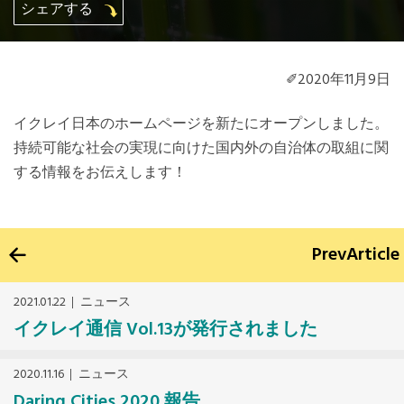
シェアする
Mexico, Central America and Caribbean
Secretariat
✐2020年11月9日
Southeast Asia Secretariat
イクレイ日本のホームページを新たにオープンしました。
持続可能な社会の実現に向けた国内外の自治体の取組に関
South America Secretariat
する情報をお伝えします！
USA Office
Prev
Article
2021.01.22
ニュース
イクレイ通信 Vol.13が発行されました
2020.11.16
ニュース
Daring Cities 2020 報告