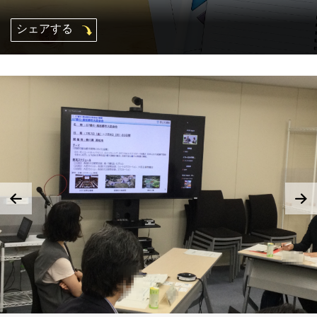
シェアする
Mexico, Central America and Caribbean
Secretariat
Southeast Asia Secretariat
South America Secretariat
USA Office