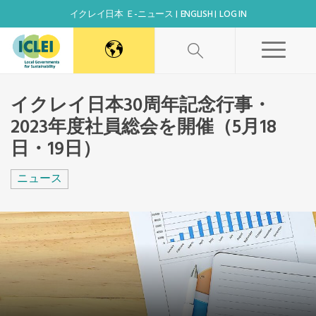
イクレイ日本 Ｅ-ニュース
ENGLISH
LOG IN
World Secretariat
イクレイ日本30周年記念行事・
2023年度社員総会を開催（5月18
Africa Secretariat
日・19日）
Canada Office
ニュース
East Asia Secretariat
Korea Office
Kaohsiung Capacity Center