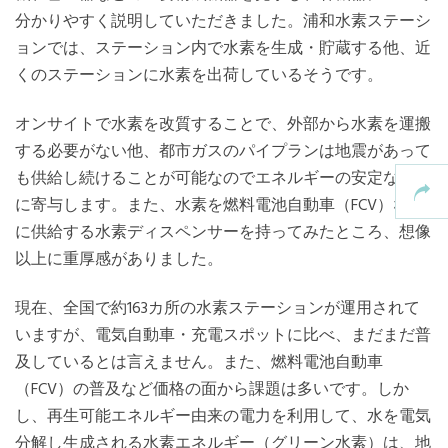
分かりやすく説明していただきました。浦和水素ステーシ
ョンでは、ステーション内で水素を生成・貯蔵する他、近
くのステーションに水素を出荷しているそうです。
オンサイトで水素を改質することで、外部から水素を運搬
する必要がない他、都市ガスのパイプランは地震があって
も供給し続けることが可能なのでエネルギーの安定な供給
に寄与します。また、水素を燃料電池自動車（FCV）など
に供給する水素ディスペンサーを持ってみたところ、想像
以上に重厚感がありました。
現在、全国で約163カ所の水素ステーションが運用されて
いますが、電気自動車・充電スポットに比べ、まだまだ普
及しているとは言えません。また、燃料電池自動車
（FCV）の普及など価格の面から課題は多いです。しか
し、再生可能エネルギー由来の電力を利用して、水を電気
分解し生成される水素エネルギー（グリーン水素）は、地