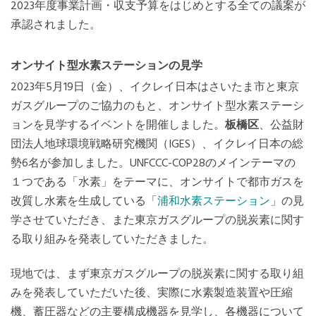
2023年度事業計画・収支予算をはじめとする全ての議案が
承認されました。
オンサイト型水素ステーションの見学
2023年5月19日（金）、イクレイ日本はさいたま市と東京
ガスグループのご協力のもと、オンサイト型水素ステーシ
ョンを見学するイベントを開催しました。
板橋区
、公益財
団法人地球環境戦略研究機関（IGES）、イクレイ日本の総
勢6名が参加しました。UNFCCC-COP28のメインテーマの
１つである「水素」をテーマに、オンサイトで都市ガスを
改質し水素を生成している「
浦和水素ステーション
」の見
学させていただき、また東京ガスグループの脱炭素に関す
る取り組みを発表していただきました。
現地では、まず東京ガスグループの脱炭素に関する取り組
みを発表していただいた後、実際に水素製造装置や圧縮
機、蓄圧器などの主要構成機器を見学し、各機器について