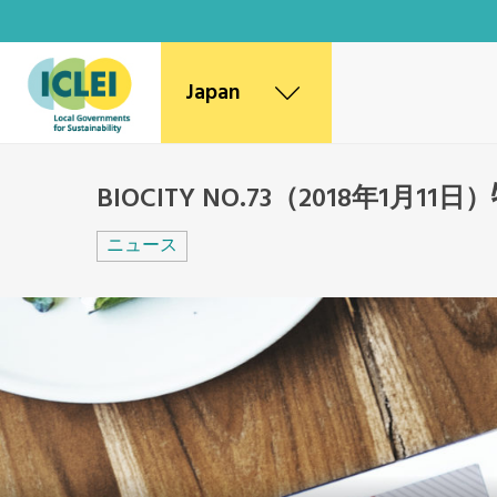
Japan
World Secretariat
BIOCITY NO.73（2018年1月11日）
Africa Secretariat
Canada Office
ニュース
East Asia Secretariat
Korea Office
Kaohsiung Capacity Center
Mexico, Central America and
Caribbean Secretariat
Southeast Asia Secretariat
South America Secretariat