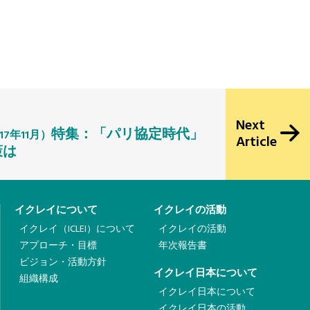
Next
特集：「パリ協定時代」
7年11月）
Article
策は
イクレイについて
イクレイの活動
イクレイ（ICLEI）について
イクレイの活動
アプローチ・目標
年次報告書
ビジョン・活動方針
イクレイ日本について
組織構成
イクレイ日本について
イクレイ日本の活動