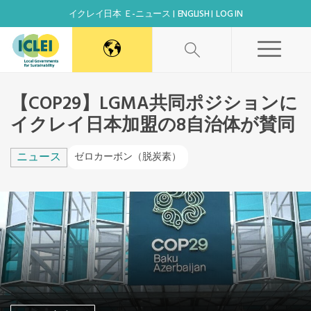
イクレイ日本 Ｅ-ニュース
ENGLISH
LOG IN
World Secretariat
【COP29】LGMA共同ポジションに
イクレイ日本加盟の8自治体が賛同
Africa Secretariat
ニュース
ゼロカーボン（脱炭素）
Canada Office
East Asia Secretariat
Korea Office
Kaohsiung Capacity Center