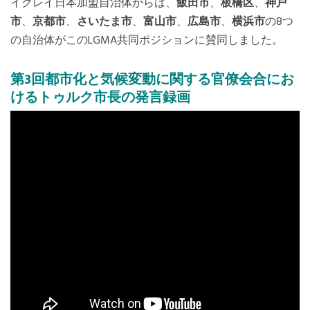
イクレイ日本加盟自治体からは、
飯田市
、
板橋区
、
神戸
市
、
京都市
、
さいたま市
、
富山市
、
広島市
、
横浜市
の8つ
の自治体がこのLGMA共同ポジションに賛同しました。
第3回都市化と気候変動に関する官僚会合にお
けるトゥルク市長の発言録画