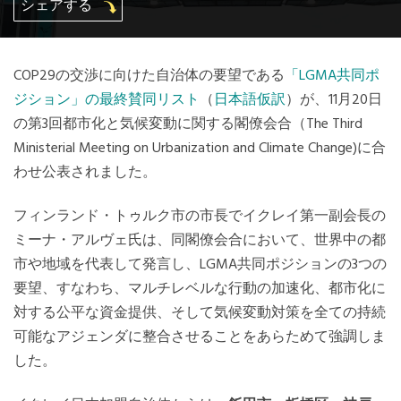
シェアする
Mexico, Central America and Caribbean
Secretariat
COP29の交渉に向けた自治体の要望である
「LGMA共同ポ
ジション」の最終賛同リスト
（
日本語仮訳
）が、11月20日
Southeast Asia Secretariat
の第3回都市化と気候変動に関する閣僚会合（The Third
Ministerial Meeting on Urbanization and Climate Change)に合
South America Secretariat
わせ公表されました。
フィンランド・トゥルク市の市長でイクレイ第一副会長の
USA Office
ミーナ・アルヴェ氏は、同閣僚会合において、世界中の都
市や地域を代表して発言し、LGMA共同ポジションの3つの
要望、すなわち、マルチレベルな行動の加速化、都市化に
対する公平な資金提供、そして気候変動対策を全ての持続
可能なアジェンダに整合させることをあらためて強調しま
した。