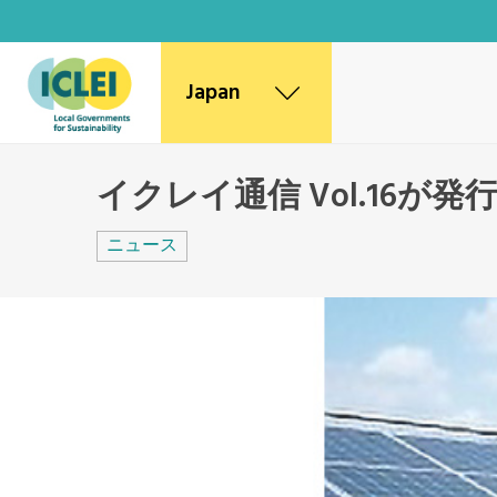
Japan
World Secretariat
イクレイ通信 Vol.16が
Africa Secretariat
Canada Office
ニュース
East Asia Secretariat
Korea Office
Kaohsiung Capacity Center
Mexico, Central America and
Caribbean Secretariat
Southeast Asia Secretariat
South America Secretariat