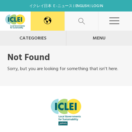
イクレイ日本 Ｅ-ニュース
ENGLISH
LOG IN
World Secretariat
CATEGORIES
MENU
Not Found
Africa Secretariat
Sorry, but you are looking for something that isn't here.
Canada Office
East Asia Secretariat
Korea Office
Kaohsiung Capacity Center