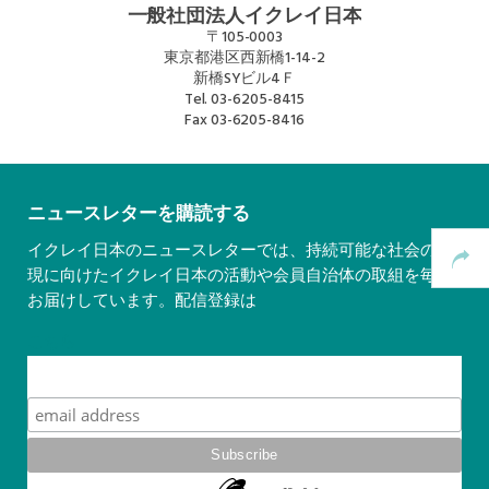
一般社団法人イクレイ日本
〒105-0003
Mexico, Central America and Caribbean
東京都港区西新橋1-14-2
Secretariat
新橋SYビル4Ｆ
Tel.
03-6205-8415
Fax
03-6205-8416
Southeast Asia Secretariat
South America Secretariat
ニュースレターを購読する
イクレイ日本のニュースレターでは、持続可能な社会の実
USA Office
現に向けたイクレイ日本の活動や会員自治体の取組を毎月
お届けしています。配信登録は
こちら
Subscribe