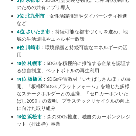
2位 京都市
：SDGs社会実装を強化。ごみ回収効率化
のための共有アプリ導入
3位 北九州市
：女性活躍推進やダイバーシティ推進
など
4位 さいたま市
：持続可能な都市づくりを進め、地
域の生活環境やエネルギー政策
6位 川崎市
：環境保護と持続可能なエネルギーの活
用
10位 札幌市
：SDGsを積極的に推進する企業を認証す
る独自制度、ペットボトルの再生利用
14位 板橋区
：SDGs学習教材「いたばしさんぽ」の展
開、「板橋区SDGsプラットフォーム」を通じた多様
なステークホルダーとの連携、「ゼロカーボンいた
ばし2050」の表明、プラスチックリサイクルの向上
に向けた取り組み
16位 浜松市
：森のSDGs推進、独自のカーボンクレジ
ット（排出枠）事業