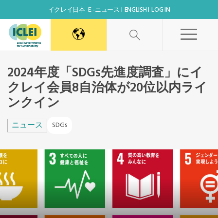
イクレイ日本 Ｅ-ニュース
ENGLISH
LOG IN
World Secretariat
2024年度「SDGs先進度調査」にイ
クレイ会員8自治体が20位以内ライ
Africa Secretariat
ンクイン
Canada Office
ニュース
SDGs
East Asia Secretariat
Korea Office
Kaohsiung Capacity Center