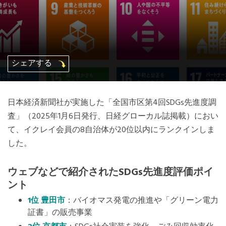
Mexico, Central America and Caribbean
Secretariat
Southeast Asia Secretariat
シェアする
South America Secretariat
日本経済新聞社が実施した「全国市区第4回SDGs先進度調
査」（2025年1月6日発行、日経グローカル誌掲載）におい
USA Office
て、イクレイ会員の8自治体が20位以内にランクインしま
した。
ウェブなどで紹介されたSDGs先進度評価ポイ
ント
1位 豊田市
：バイオマス発電の推進や「グリーン電力
証書」の販売事業